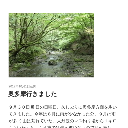
2012年10月1日
公開
奥多摩行きました
９月３０日 昨日の日曜日、久しぶりに奥多摩方面を歩い
てきました。今年は８月に雨が少なかった分、９月は雨
が多 く山は荒れていた。大丹波のマス釣り場から１キロ
ぐらい行くと、もう車では先へ進めないので沢へ降り